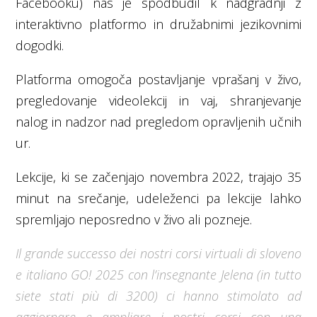
Facebooku) nas je spodbudil k nadgradnji z
interaktivno platformo in družabnimi jezikovnimi
dogodki.
Platforma omogoča postavljanje vprašanj v živo,
pregledovanje videolekcij in vaj, shranjevanje
nalog in nadzor nad pregledom opravljenih učnih
ur.
Lekcije, ki se začenjajo novembra 2022, trajajo 35
minut na srečanje, udeleženci pa lekcije lahko
spremljajo neposredno v živo ali pozneje.
Il grande successo dei nostri corsi virtuali di sloveno
e italiano GO! 2025 con l’insegnante Jelena (in tutto
siete stati più di 3200) ci hanno stimolato ad
aggiornare e ampliare i nostri corsi con una