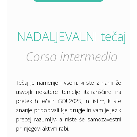
NADALJEVALNI tečaj
Corso intermedio
Tečaj je namenjen vsem, ki ste z nami že
usvojili nekatere temelje italijanščine na
preteklih tečajih GO! 2025, in tistim, ki ste
znanje pridobivali kje drugje in vam je jezik
precej razumljiv, a niste še samozavestni
pri njegovi aktivni rabi.