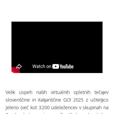
Velik uspeh naših virtualnih spletnih tečajev
slovenščine in italijanščine GO! 2025 z učiteljico
Jeleno (več kot 3.200 udeležencev v skupinah na