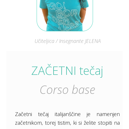
Učiteljica / Insegnante JELENA
ZAČETNI tečaj
Corso base
Začetni tečaj italijanščine je namenjen
začetnikom, torej tistim, ki si želite stopiti na