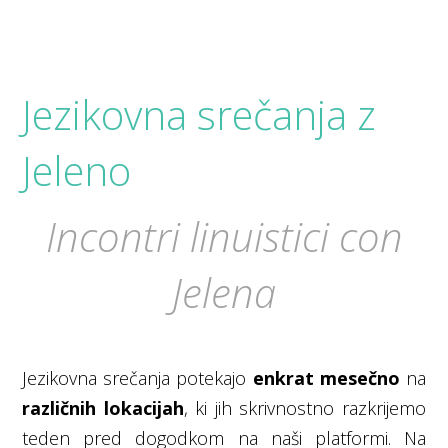
Jezikovna srečanja z
Jeleno
Incontri linuistici con
Jelena
Jezikovna srečanja potekajo
enkrat mesečno
na
različnih lokacijah
, ki jih skrivnostno razkrijemo
teden pred dogodkom na naši platformi. Na