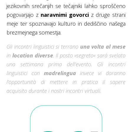
jezikovnih srečanjih se tečajniki lahko sproščeno
pogovarjajo z
naravnimi govorci
z druge strani
meje ter spoznavajo kulturo in
dediščino našega
brezmejnega somestja.
Gli incontri linguistici si terrano
una volta al mese
in
location diverse
. Il posto »segreto« sarà svelato
una settimana prima dell’evento. Gli incontri
linguistici con
madrelingua
invece vi daranno
l’opportunità di mettere in pratica il sapere
acquisito durante i nostri incontri virtuali.